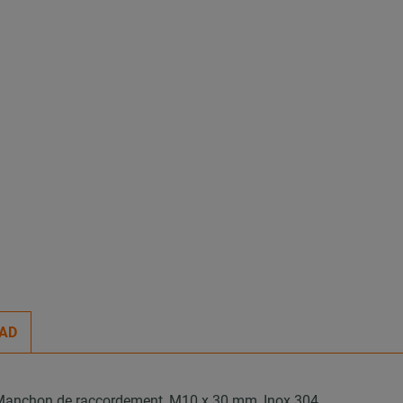
AD
Manchon de raccordement, M10 x 30 mm, Inox 304