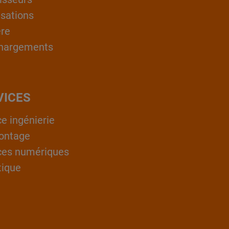
isations
ère
hargements
VICES
ce ingénierie
ontage
ces numériques
tique