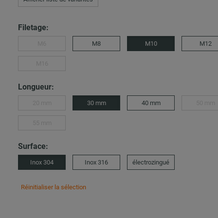
Filetage:
M6
M8
M10
M12
M16
Longueur:
20 mm
30 mm
40 mm
50 mm
55 mm
Surface:
Inox 304
Inox 316
électrozingué
Réinitialiser la sélection