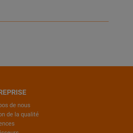
REPRISE
pos de nous
on de la qualité
ences
isseurs