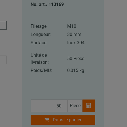
No. art.: 113169
Filetage:
M10
Longueur:
30 mm
Surface:
Inox 304
Unité de
50 Pièce
livraison:
Poids/MU:
0,015 kg
Pièce
Dans le panier