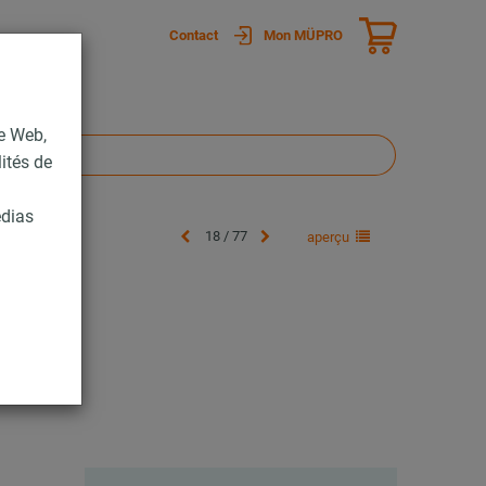
Contact
Mon MÜPRO
te Web,
lités de
édias
18 / 77
aperçu