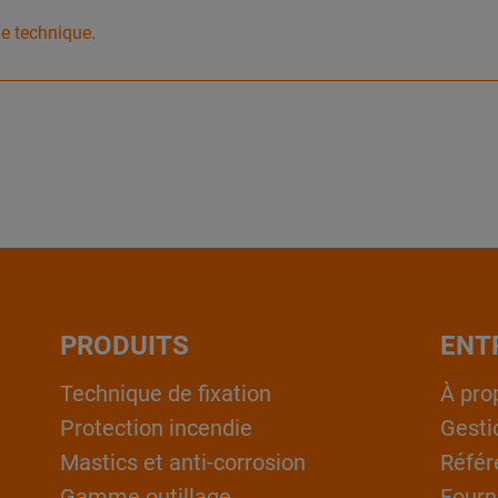
he technique.
PRODUITS
ENT
Technique de fixation
À pro
Protection incendie
Gesti
Mastics et anti-corrosion
Référ
Gamme outillage
Fourn