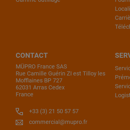
Local
Carri
Téléc
CONTACT
SER
MÜPRO France SAS
Servi
Rue Camille Guérin ZI est Tilloy les
Prém
Mofflaines BP 727
Servi
62031 Arras Cedex
France
Logis
+33 (3) 21 50 57 57
commercial@mupro.fr