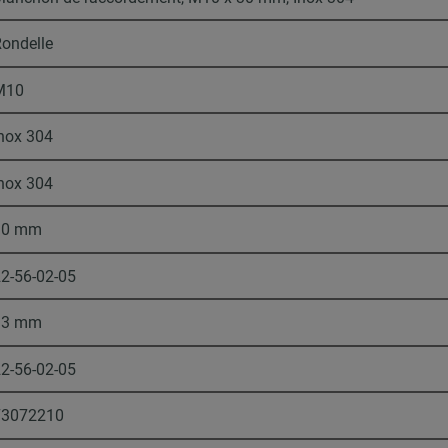
ondelle
M10
nox 304
nox 304
30 mm
2-56-02-05
13 mm
2-56-02-05
73072210