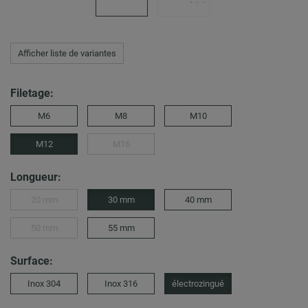
Afficher liste de variantes
Filetage:
M6
M8
M10
M12
M16
Longueur:
20 mm
30 mm
40 mm
50 mm
55 mm
Surface:
Inox 304
Inox 316
électrozingué