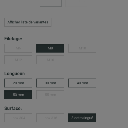
Afficher liste de variantes
Filetage:
M6
M8
M10
M12
M16
Longueur:
20 mm
30 mm
40 mm
50 mm
55 mm
Surface:
Inox 304
Inox 316
électrozingué