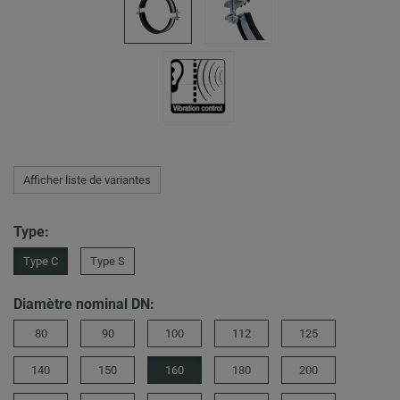
Afficher liste de variantes
Type:
Type C
Type S
Diamètre nominal DN:
80
90
100
112
125
140
150
160
180
200