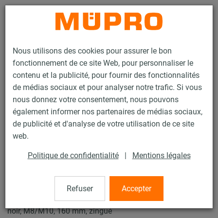
Contact
Nous utilisons des cookies pour assurer le bon
fonctionnement de ce site Web, pour personnaliser le
contenu et la publicité, pour fournir des fonctionnalités
de médias sociaux et pour analyser notre trafic. Si vous
nous donnez votre consentement, nous pouvons
Produits
Technique de fixation
Fixation de gaines
également informer nos partenaires de médias sociaux,
Colliers pour la fixation de gaines
Collier SPIRO Type C
de publicité et d'analyse de votre utilisation de ce site
3 / 4
web.
Politique de confidentialité
|
Mentions légales
Collier SPIRO Type C
Refuser
Accepter
Collier pour gaine de ventilation, Typ C DÄMMGULAST®
noir, M8/M10, 160 mm, zingué