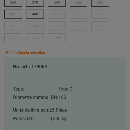
224
250
280
300
315
355
400
450
500
560
600
630
710
800
900
1000
1120
1250
Réinitialiser la sélection
No. art.: 174064
Type:
Type C
Diamètre nominal DN:
160
Unité de livraison:
25 Pièce
Poids/MU:
0,206 kg