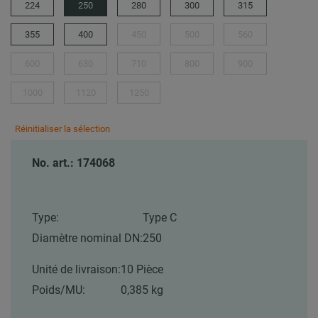
224
250
280
300
315
355
400
450
500
560
600
630
710
800
900
1000
1120
1250
Réinitialiser la sélection
No. art.: 174068
Type:
Type C
Diamètre nominal DN:
250
Unité de livraison:
10 Pièce
Poids/MU:
0,385 kg