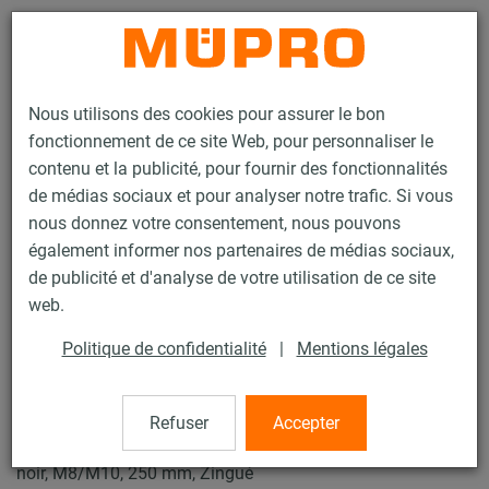
Contact
Nous utilisons des cookies pour assurer le bon
fonctionnement de ce site Web, pour personnaliser le
contenu et la publicité, pour fournir des fonctionnalités
de médias sociaux et pour analyser notre trafic. Si vous
nous donnez votre consentement, nous pouvons
Produits
Technique de fixation
Fixation de gaines
également informer nos partenaires de médias sociaux,
Colliers pour la fixation de gaines
Collier SPIRO Type C
de publicité et d'analyse de votre utilisation de ce site
3 / 4
web.
Politique de confidentialité
|
Mentions légales
Collier SPIRO Type C
Refuser
Accepter
Collier pour gaine de ventilation, Typ C DÄMMGULAST®
noir, M8/M10, 250 mm, Zingué