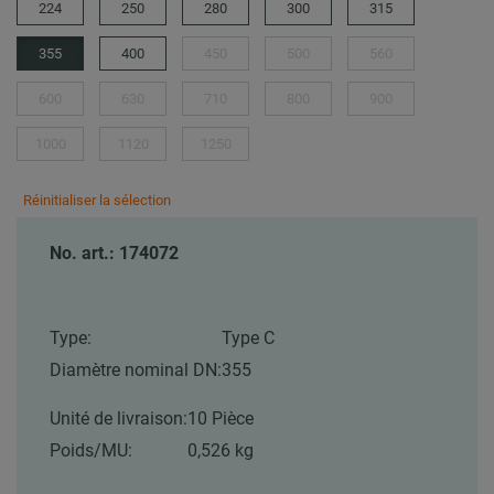
224
250
280
300
315
355
400
450
500
560
600
630
710
800
900
1000
1120
1250
Réinitialiser la sélection
No. art.: 174072
Type:
Type C
Diamètre nominal DN:
355
Unité de livraison:
10 Pièce
Poids/MU:
0,526 kg