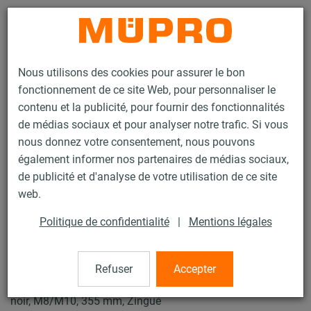
Contact
Nous utilisons des cookies pour assurer le bon
fonctionnement de ce site Web, pour personnaliser le
contenu et la publicité, pour fournir des fonctionnalités
de médias sociaux et pour analyser notre trafic. Si vous
nous donnez votre consentement, nous pouvons
Produits
Technique de fixation
Fixation de gaines
également informer nos partenaires de médias sociaux,
Colliers pour la fixation de gaines
Collier SPIRO Type C
de publicité et d'analyse de votre utilisation de ce site
3 / 4
web.
Politique de confidentialité
|
Mentions légales
Collier SPIRO Type C
Refuser
Accepter
Collier pour gaine de ventilation, Typ C DÄMMGULAST®
noir, M8/M10, 355 mm, Zingué