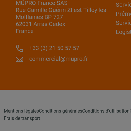
MÜPRO France SAS
Servi
Rue Camille Guérin ZI est Tilloy les
Prém
Mofflaines BP 727
Servi
62031 Arras Cedex
France
Logis
+33 (3) 21 50 57 57
commercial@mupro.fr
Mentions légales
Conditions générales
Conditions d'utilisation
Frais de transport