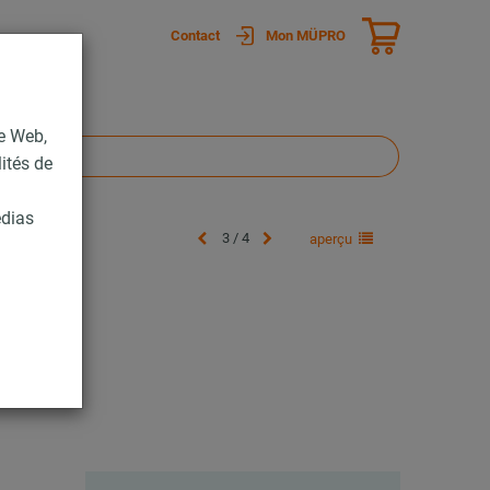
Contact
Mon MÜPRO
te Web,
lités de
édias
3 / 4
aperçu