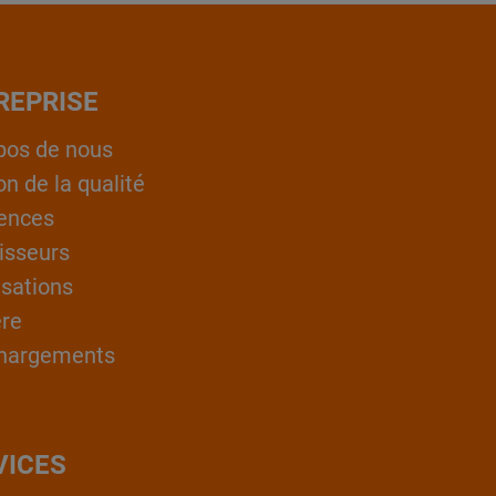
REPRISE
pos de nous
on de la qualité
ences
isseurs
isations
ère
hargements
VICES