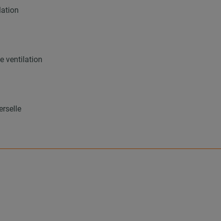
lation
 ventilation
erselle