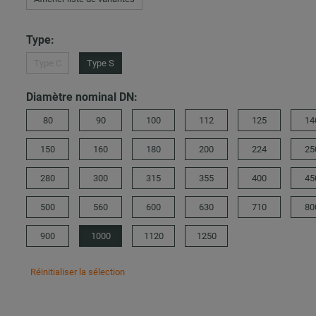
Type:
Type C
Type S
Diamètre nominal DN:
80
90
100
112
125
14
150
160
180
200
224
25
280
300
315
355
400
45
500
560
600
630
710
80
900
1000
1120
1250
Réinitialiser la sélection