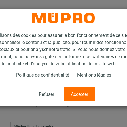
lisons des cookies pour assurer le bon fonctionnement de ce si
sonnaliser le contenu et la publicité, pour fournir des fonctionna
ociaux et pour analyser notre trafic. Si vous nous donnez votre
ement, nous pouvons également informer nos partenaires de m
rs pour la fixation de gaines
Collier SPIRO Type S
de publicité et d'analyse de votre utilisation de ce site web.
Politique de confidentialité
|
Mentions légales
e S
Refuser
Accepter
AST® noir, M8/M10, 1.000 mm, Zingué
Afficher liste de variantes