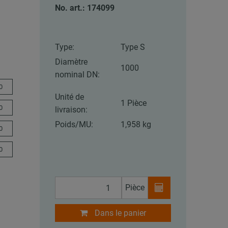
No. art.: 174099
Type:
Type S
Diamètre
1000
nominal DN:
0
Unité de
1 Pièce
0
livraison:
Poids/MU:
1,958 kg
0
0
Pièce
Dans le panier