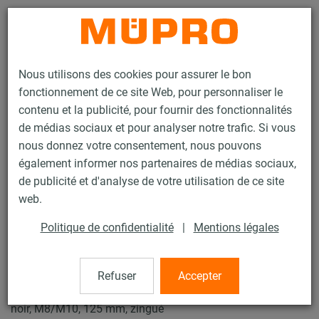
Contact
Nous utilisons des cookies pour assurer le bon
fonctionnement de ce site Web, pour personnaliser le
contenu et la publicité, pour fournir des fonctionnalités
de médias sociaux et pour analyser notre trafic. Si vous
nous donnez votre consentement, nous pouvons
Produits
Technique de fixation
Fixation de gaines
également informer nos partenaires de médias sociaux,
Colliers pour la fixation de gaines
Collier SPIRO Type S
de publicité et d'analyse de votre utilisation de ce site
3 / 4
web.
Politique de confidentialité
|
Mentions légales
Collier SPIRO Type S
Refuser
Accepter
Collier pour gaine de ventilation, Typ S DÄMMGULAST®
noir, M8/M10, 125 mm, zingué