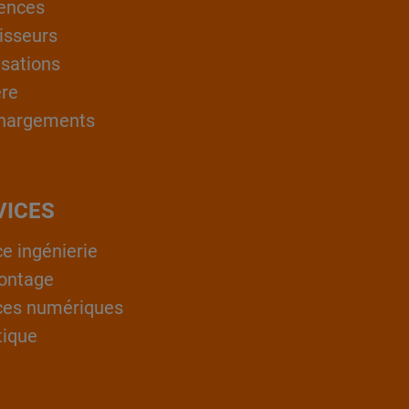
ences
isseurs
isations
ère
hargements
VICES
ce ingénierie
ontage
ces numériques
tique