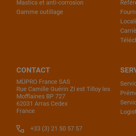
Mastics et anti-corrosion
Référ
Gamme outillage
Fourn
Local
Carri
Téléc
CONTACT
SER
MÜPRO France SAS
Servi
Rue Camille Guérin ZI est Tilloy les
Prém
Mofflaines BP 727
Servi
62031 Arras Cedex
France
Logis
+33 (3) 21 50 57 57