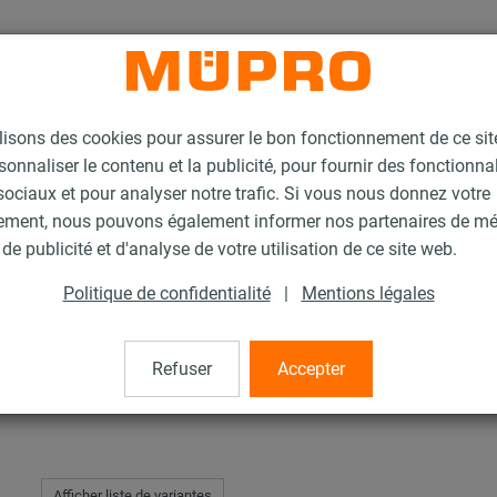
lisons des cookies pour assurer le bon fonctionnement de ce si
sonnaliser le contenu et la publicité, pour fournir des fonctionna
ociaux et pour analyser notre trafic. Si vous nous donnez votre
ement, nous pouvons également informer nos partenaires de m
ts galvanisés à chaud pour la fixation de gaines
Clame de guidage MPT, type 
de publicité et d'analyse de votre utilisation de ce site web.
Politique de confidentialité
|
Mentions légales
MPT, type F et FG
Refuser
Accepter
Afficher liste de variantes