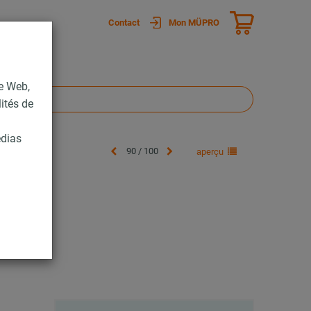
Contact
Mon MÜPRO
te Web,
lités de
édias
90 / 100
aperçu
F et FG