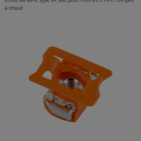
Ecrou rail MPR, type S+, M8, pour Profil 41/21-41/124 galv.
à chaud