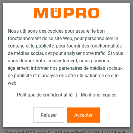
Contact
Nous utilisons des cookies pour assurer le bon
fonctionnement de ce site Web, pour personnaliser le
contenu et la publicité, pour fournir des fonctionnalités
de médias sociaux et pour analyser notre trafic. Si vous
nous donnez votre consentement, nous pouvons
Produits
Technique de fixation
Fixation de gaines
également informer nos partenaires de médias sociaux,
Rails d'installation pour la fixation de gaines
de publicité et d'analyse de votre utilisation de ce site
Rails d’installation MPR (plage de charge légère à moyenne)
web.
Ecrou rail MPR type S+
22 / 69
Politique de confidentialité
|
Mentions légales
Refuser
Accepter
Ecrou rail MPR type S+