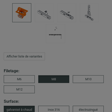
Afficher liste de variantes
Filetage:
M6
M8
M10
M12
Surface:
galvanisé à chaud
Inox 316
électrozingué