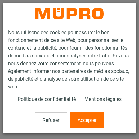
Contact
Nous utilisons des cookies pour assurer le bon
fonctionnement de ce site Web, pour personnaliser le
contenu et la publicité, pour fournir des fonctionnalités
de médias sociaux et pour analyser notre trafic. Si vous
nous donnez votre consentement, nous pouvons
Produits
Technique de fixation
Fixation de gaines
également informer nos partenaires de médias sociaux,
Rails d'installation pour la fixation de gaines
de publicité et d'analyse de votre utilisation de ce site
Rails d’installation MPR (plage de charge légère à moyenne)
web.
Oméga MPR type S+
40 / 69
Politique de confidentialité
|
Mentions légales
Refuser
Accepter
Oméga MPR type S+