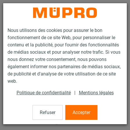
Contact
Nous utilisons des cookies pour assurer le bon
fonctionnement de ce site Web, pour personnaliser le
contenu et la publicité, pour fournir des fonctionnalités
de médias sociaux et pour analyser notre trafic. Si vous
nous donnez votre consentement, nous pouvons
Produits
Technique de fixation
Fixation de gaines
également informer nos partenaires de médias sociaux,
Suspensions pour la fixation de gaines
de publicité et d'analyse de votre utilisation de ce site
Cornière insonorisée pour gaine
web.
2 / 8
Politique de confidentialité
|
Mentions légales
Cornière insonorisée pour
Refuser
Accepter
gaine