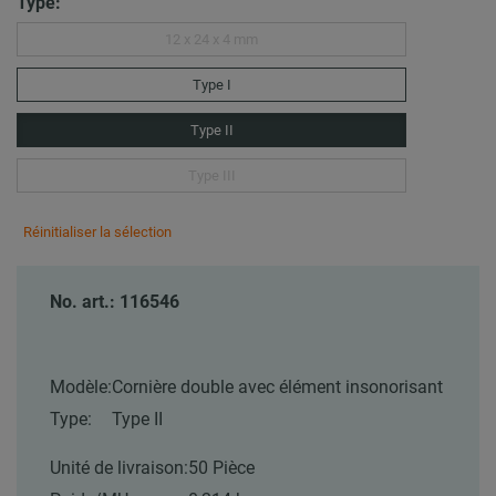
Type:
12 x 24 x 4 mm
Type I
Type II
Type III
Réinitialiser la sélection
No. art.: 116546
Modèle:
Cornière double avec élément insonorisant
Type:
Type II
Unité de livraison:
50 Pièce