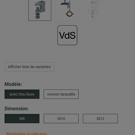
Afficher liste de variantes
Modèle:
avec trou lisse
version taraudée
Dimension:
M8
M10
M12
Réinitialiser la sélection