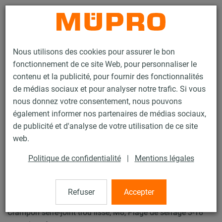
Contact
Nous utilisons des cookies pour assurer le bon
fonctionnement de ce site Web, pour personnaliser le
contenu et la publicité, pour fournir des fonctionnalités
de médias sociaux et pour analyser notre trafic. Si vous
nous donnez votre consentement, nous pouvons
Produits
Technique de fixation
Fixation de sprinklers
également informer nos partenaires de médias sociaux,
Accessoires de montage pour la fixation de sprinklers
de publicité et d'analyse de votre utilisation de ce site
Crampon serre-joint
web.
4 / 21
Politique de confidentialité
|
Mentions légales
Crampon serre-joint
Refuser
Accepter
Crampon serre-joint trou lisse, M8, Plage de serrage 3-18