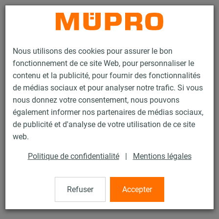
Contact
Nous utilisons des cookies pour assurer le bon
fonctionnement de ce site Web, pour personnaliser le
contenu et la publicité, pour fournir des fonctionnalités
de médias sociaux et pour analyser notre trafic. Si vous
nous donnez votre consentement, nous pouvons
Produits
Technique de fixation
Fixation de sprinklers
également informer nos partenaires de médias sociaux,
Colliers pour la fixation de sprinklers
Collier poire de type EHS
de publicité et d'analyse de votre utilisation de ce site
1 / 10
web.
Politique de confidentialité
|
Mentions légales
Collier poire de type EHS
Refuser
Accepter
Collier poire de type EHS, M10, 1.1/2", VDS/FM, zingué