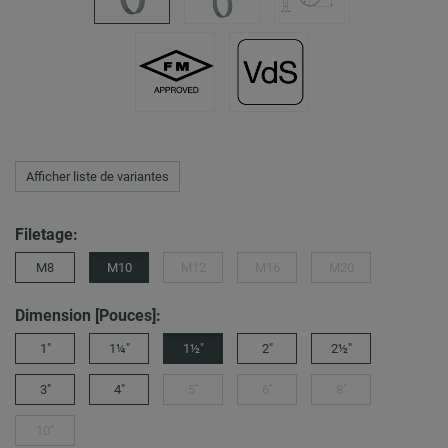
Afficher liste de variantes
Filetage:
M8
M10
M12
M16
M20
Dimension [Pouces]:
1"
1¼"
1½"
2"
2½"
3"
4"
5"
6"
8"
10"