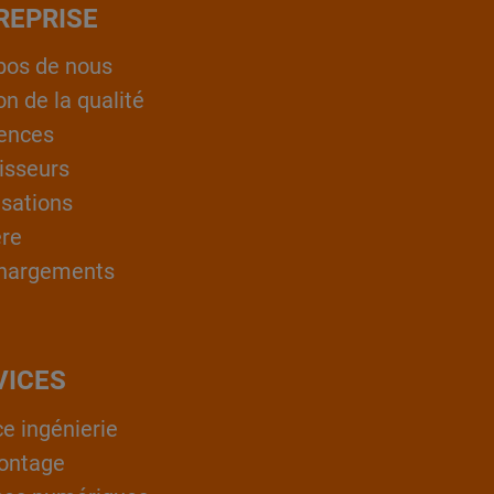
REPRISE
pos de nous
on de la qualité
ences
isseurs
isations
ère
hargements
VICES
ce ingénierie
ontage