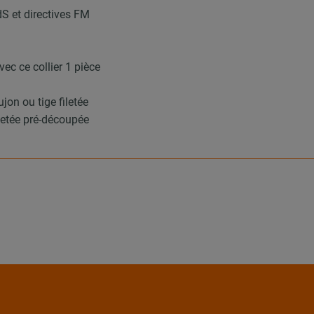
dS et directives FM
ec ce collier 1 pièce
on ou tige filetée
filetée pré-découpée