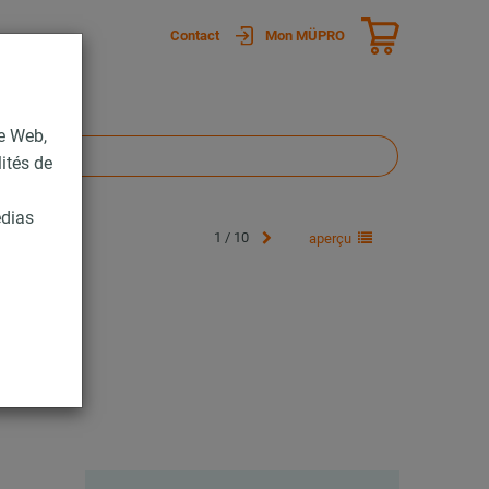
Contact
Mon MÜPRO
te Web,
lités de
édias
1 / 10
aperçu