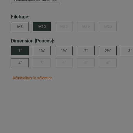
Filetage:
M8
M10
M12
M16
M20
Dimension [Pouces]:
1"
1¼"
1½"
2"
2½"
3"
4"
5"
6"
8"
10"
Réinitialiser la sélection