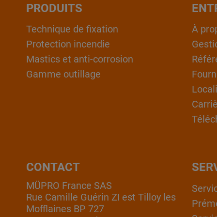
PRODUITS
ENT
Technique de fixation
À pro
Protection incendie
Gesti
Mastics et anti-corrosion
Référ
Gamme outillage
Fourn
Local
Carri
Téléc
CONTACT
SER
MÜPRO France SAS
Servi
Rue Camille Guérin ZI est Tilloy les
Prém
Mofflaines BP 727