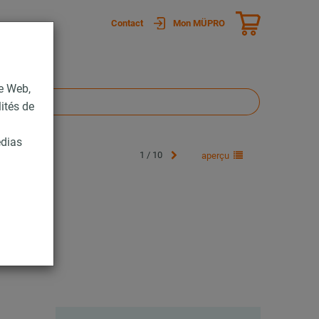
Contact
Mon MÜPRO
te Web,
lités de
édias
1 / 10
aperçu