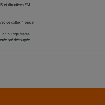
dS et directives FM
ec ce collier 1 pièce
on ou tige filetée
filetée pré-découpée