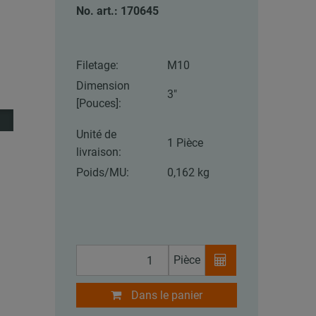
No. art.: 170645
Filetage:
M10
Dimension
3"
[Pouces]:
Unité de
1 Pièce
livraison:
Poids/MU:
0,162 kg
Pièce
Dans le panier