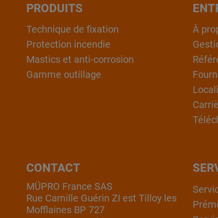
PRODUITS
ENT
Technique de fixation
À pro
Protection incendie
Gesti
Mastics et anti-corrosion
Référ
Gamme outillage
Fourn
Local
Carri
Téléc
CONTACT
SER
MÜPRO France SAS
Servi
Rue Camille Guérin ZI est Tilloy les
Prém
Mofflaines BP 727