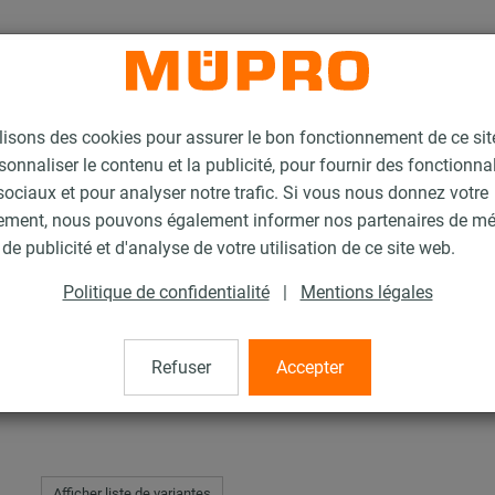
lisons des cookies pour assurer le bon fonctionnement de ce si
sonnaliser le contenu et la publicité, pour fournir des fonctionna
ociaux et pour analyser notre trafic. Si vous nous donnez votre
ement, nous pouvons également informer nos partenaires de m
liers pour la fixation de sprinklers
Collier poire de type EHS
de publicité et d'analyse de votre utilisation de ce site web.
Politique de confidentialité
|
Mentions légales
ype EHS
Refuser
Accepter
Afficher liste de variantes