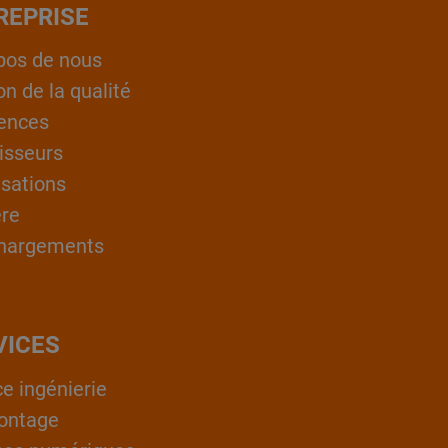
REPRISE
pos de nous
on de la qualité
ences
isseurs
isations
ère
hargements
VICES
ce ingénierie
ontage