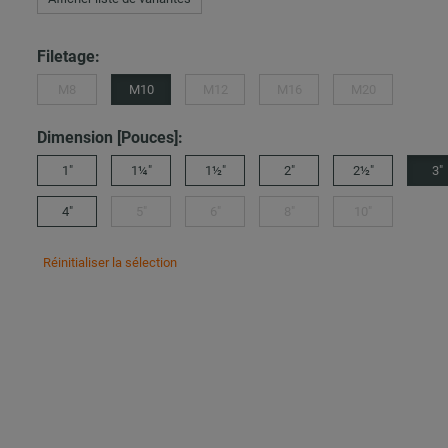
Filetage:
M8
M10
M12
M16
M20
Dimension [Pouces]:
1"
1¼"
1½"
2"
2½"
3"
4"
5"
6"
8"
10"
Réinitialiser la sélection