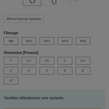
Afficher liste de variantes
Filetage:
M8
M10
M12
M16
M20
Dimension [Pouces]:
1"
1¼"
1½"
2"
2½"
3"
4"
5"
6"
8"
10"
Veuillez sélectionner une variante