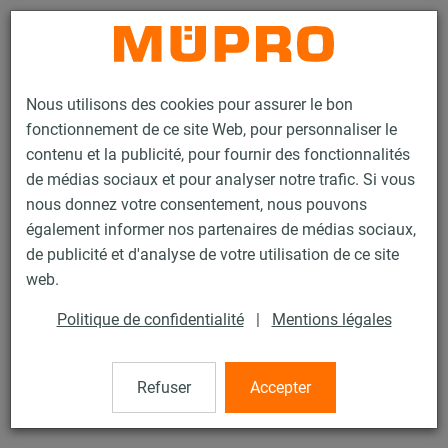
Contact
Nous utilisons des cookies pour assurer le bon
fonctionnement de ce site Web, pour personnaliser le
contenu et la publicité, pour fournir des fonctionnalités
de médias sociaux et pour analyser notre trafic. Si vous
nous donnez votre consentement, nous pouvons
Produits
Technique de fixation
Fixation de sprinklers
également informer nos partenaires de médias sociaux,
Colliers pour la fixation de sprinklers
Collier poire de type EHS
de publicité et d'analyse de votre utilisation de ce site
1 / 10
web.
Politique de confidentialité
|
Mentions légales
Collier poire de type EHS
Refuser
Accepter
électrozingué