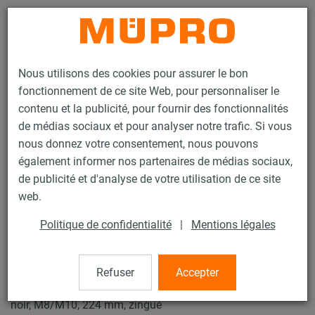
Contact
Nous utilisons des cookies pour assurer le bon
fonctionnement de ce site Web, pour personnaliser le
contenu et la publicité, pour fournir des fonctionnalités
de médias sociaux et pour analyser notre trafic. Si vous
nous donnez votre consentement, nous pouvons
Produits
Technique de fixation
Insonorisation
également informer nos partenaires de médias sociaux,
Colliers insonorisés
Collier SPIRO Type C
de publicité et d'analyse de votre utilisation de ce site
23 / 29
web.
Politique de confidentialité
|
Mentions légales
Collier SPIRO Type C
Refuser
Accepter
Collier pour gaine de ventilation, Typ C DÄMMGULAST®
noir, M8/M10, 224 mm, zingué