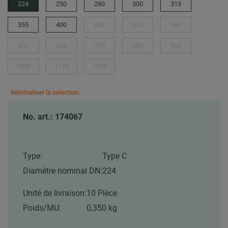
224
250
280
300
315
355
400
450
500
560
600
630
710
800
900
1000
1120
1250
Réinitialiser la sélection
No. art.: 174067
Type:
Type C
Diamètre nominal DN:
224
Unité de livraison:
10 Pièce
Poids/MU:
0,350 kg