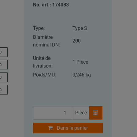
No. art.: 174083
Type:
Type S
Diamètre
200
nominal DN:
0
Unité de
1 Pièce
0
livraison:
Poids/MU:
0,246 kg
0
0
Pièce
Dans le panier