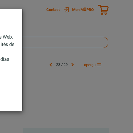
Contact
Mon MÜPRO
te Web,
lités de
édias
23 / 29
aperçu