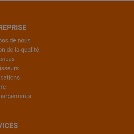
REPRISE
pos de nous
on de la qualité
ences
isseurs
isations
ère
hargements
VICES