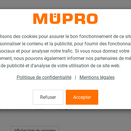
lisons des cookies pour assurer le bon fonctionnement de ce si
sonnaliser le contenu et la publicité, pour fournir des fonctionna
ociaux et pour analyser notre trafic. Si vous nous donnez votre
ement, nous pouvons également informer nos partenaires de m
nsonorisés
Collier SPIRO Type S
de publicité et d'analyse de votre utilisation de ce site web.
Politique de confidentialité
|
Mentions légales
e S
Refuser
Accepter
AST® noir, M8/M10, 200 mm, zingué
Afficher liste de variantes