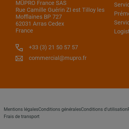
MÜPRO France SAS
Servi
Rue Camille Guérin ZI est Tilloy les
Prém
Mofflaines BP 727
Servi
62031 Arras Cedex
France
Logis
+33 (3) 21 50 57 57
commercial@mupro.fr
Mentions légales
Conditions générales
Conditions d'utilisation
Frais de transport