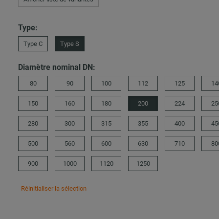
Type:
Type C
Type S
Diamètre nominal DN:
80
90
100
112
125
14
150
160
180
200
224
25
280
300
315
355
400
45
500
560
600
630
710
80
900
1000
1120
1250
Réinitialiser la sélection