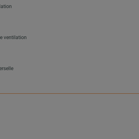
lation
 ventilation
erselle