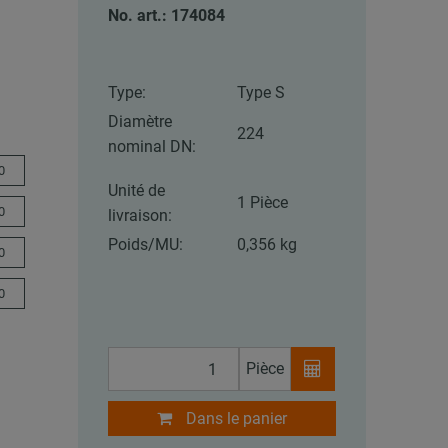
No. art.: 174084
Type:
Type S
Diamètre
224
nominal DN:
0
Unité de
1 Pièce
0
livraison:
Poids/MU:
0,356 kg
0
0
Pièce
Dans le panier