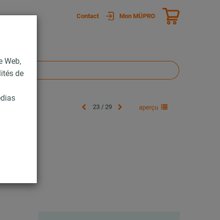
Contact
Mon MÜPRO
te Web,
lités de
édias
23 / 29
aperçu