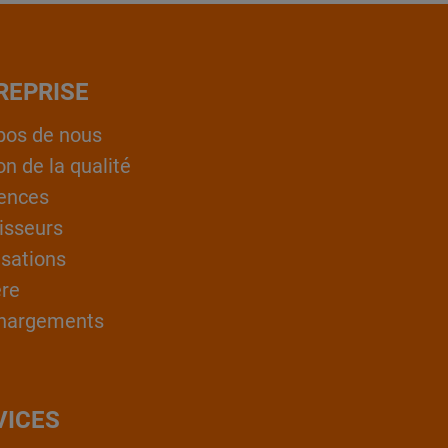
REPRISE
pos de nous
on de la qualité
ences
isseurs
isations
ère
hargements
VICES