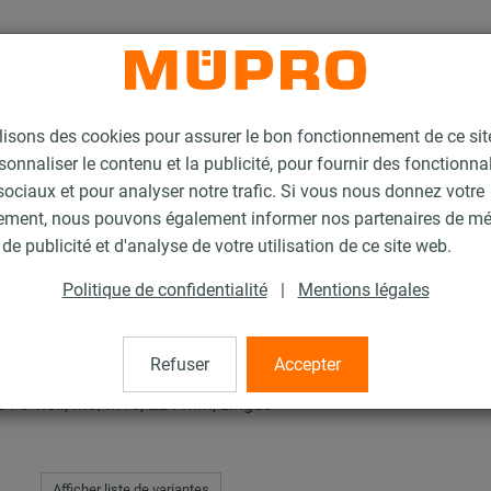
lisons des cookies pour assurer le bon fonctionnement de ce si
sonnaliser le contenu et la publicité, pour fournir des fonctionna
ociaux et pour analyser notre trafic. Si vous nous donnez votre
ement, nous pouvons également informer nos partenaires de m
nsonorisés
Collier SPIRO Type S
de publicité et d'analyse de votre utilisation de ce site web.
Politique de confidentialité
|
Mentions légales
e S
Refuser
Accepter
AST® noir, M8/M10, 224 mm, zingué
Afficher liste de variantes