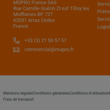
MÜPRO France SAS
Servi
Rue Camille Guérin ZI est Tilloy les
Prém
Mofflaines BP 727
Servi
62031 Arras Cedex
France
Logis
+33 (3) 21 50 57 57
commercial@mupro.fr
Mentions légales
Conditions générales
Conditions d'utilisation
Frais de transport