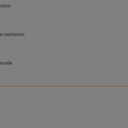
lation
 ventilation
erselle