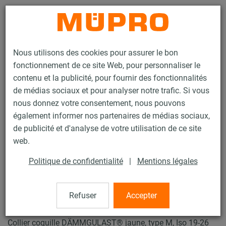
Contact
Nous utilisons des cookies pour assurer le bon
fonctionnement de ce site Web, pour personnaliser le
contenu et la publicité, pour fournir des fonctionnalités
de médias sociaux et pour analyser notre trafic. Si vous
nous donnez votre consentement, nous pouvons
Produits
Technique de fixation
Insonorisation
également informer nos partenaires de médias sociaux,
Colliers insonorisés
Collier coquille ISO Type H, M, T
de publicité et d'analyse de votre utilisation de ce site
29 / 29
web.
Politique de confidentialité
|
Mentions légales
Collier coquille ISO Type H, M,
T
Refuser
Accepter
Collier coquille DÄMMGULAST® jaune, type M, Iso 19-26