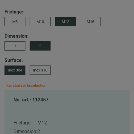
Filetage:
M8
M10
M12
M16
Dimension:
1
2
Surface:
Inox 304
Inox 316
Réinitialiser la sélection
No. art.: 112457
Filetage:
M12
Dimension:
2