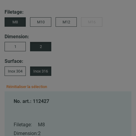
Filetage:
M8
M10
M12
M16
Dimension:
1
2
Surface:
Inox 304
Inox 316
Réinitialiser la sélection
No. art.: 112427
Filetage:
M8
Dimension:
2