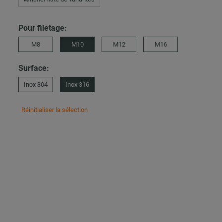
Pour filetage:
M8
M10
M12
M16
Surface:
Inox 304
Inox 316
Réinitialiser la sélection