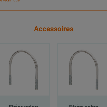
he technique.
Accessoires
Etrier selon
Etrier selon