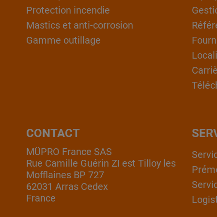
Protection incendie
Gesti
Mastics et anti-corrosion
Référ
Gamme outillage
Fourn
Local
Carri
Téléc
CONTACT
SER
MÜPRO France SAS
Servi
Rue Camille Guérin ZI est Tilloy les
Prém
Mofflaines BP 727
Servi
62031 Arras Cedex
France
Logis