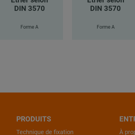
DIN 3570
DIN 3570
Forme A
Forme A
PRODUITS
ENT
Technique de fixation
À pro