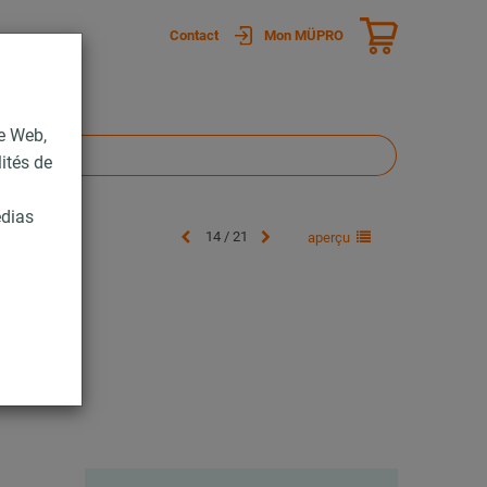
Contact
Mon MÜPRO
te Web,
lités de
édias
14 / 21
aperçu