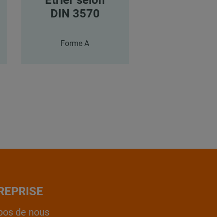
DIN 3570
DIN 357
Forme A
Forme A
REPRISE
pos de nous