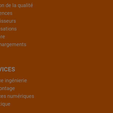
on de la qualité
ences
isseurs
isations
ère
hargements
VICES
ce ingénierie
ontage
ces numériques
tique