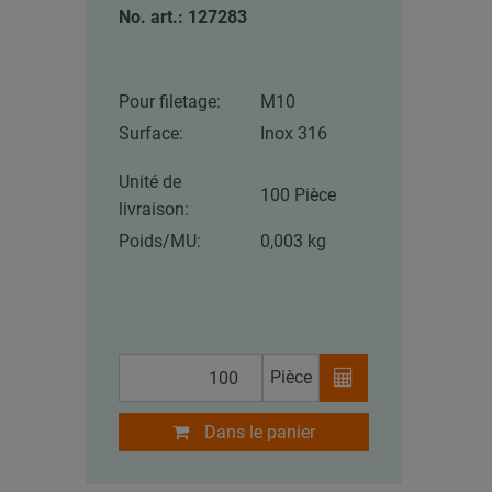
No. art.: 127283
Pour filetage:
M10
Surface:
Inox 316
Unité de
100 Pièce
livraison:
Poids/MU:
0,003 kg
Pièce
Dans le panier