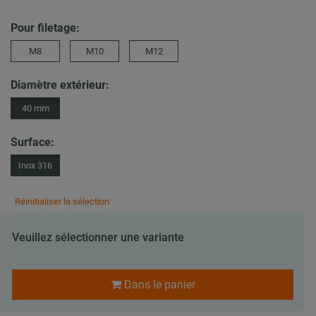
Pour filetage:
M8
M10
M12
Diamètre extérieur:
40 mm
Surface:
Inox 316
Réinitialiser la sélection
Veuillez sélectionner une variante
Dans le panier