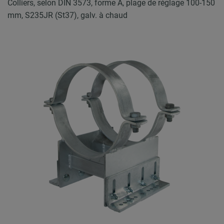
Colliers, selon DIN 3573, forme A, plage de réglage 100-150
mm, S235JR (St37), galv. à chaud