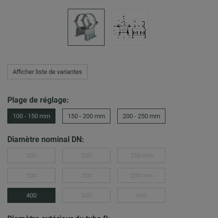
Afficher liste de variantes
Plage de réglage:
100 - 150 mm
150 - 200 mm
200 - 250 mm
Diamètre nominal DN:
200
250
250 mm
300
350
350 mm
400
500
600