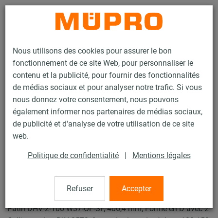
Contact
Nous utilisons des cookies pour assurer le bon
fonctionnement de ce site Web, pour personnaliser le
contenu et la publicité, pour fournir des fonctionnalités
de médias sociaux et pour analyser notre trafic. Si vous
nous donnez votre consentement, nous pouvons
Produits
Technique de fixation
Produits galvanisés à chaud
également informer nos partenaires de médias sociaux,
Produits galvanisés à chaud pour patin et accessoires
de publicité et d'analyse de votre utilisation de ce site
Patin type DHV-2
web.
9 / 19
Politique de confidentialité
|
Mentions légales
Patin type DHV-2
Refuser
Accepter
Patin DHV-2-100 W37-OF-SF, 406,4 mm, Forme en D avec 2