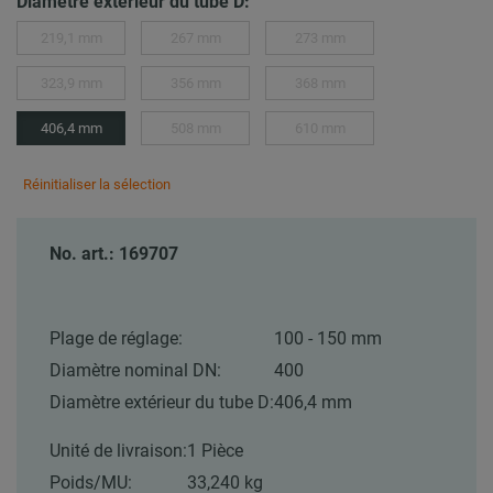
Diamètre extérieur du tube D:
219,1 mm
267 mm
273 mm
323,9 mm
356 mm
368 mm
406,4 mm
508 mm
610 mm
Réinitialiser la sélection
No. art.: 169707
Plage de réglage:
100 - 150 mm
Diamètre nominal DN:
400
Diamètre extérieur du tube D:
406,4 mm
Unité de livraison:
1 Pièce
Poids/MU:
33,240 kg