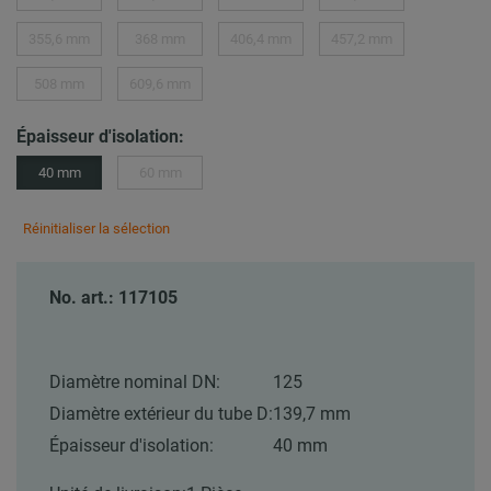
355,6 mm
368 mm
406,4 mm
457,2 mm
508 mm
609,6 mm
Épaisseur d'isolation:
40 mm
60 mm
Réinitialiser la sélection
No. art.: 117105
Diamètre nominal DN:
125
Diamètre extérieur du tube D:
139,7 mm
Épaisseur d'isolation:
40 mm