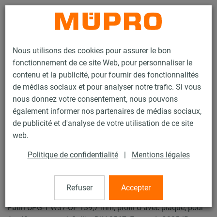
Contact
Nous utilisons des cookies pour assurer le bon
fonctionnement de ce site Web, pour personnaliser le
contenu et la publicité, pour fournir des fonctionnalités
de médias sociaux et pour analyser notre trafic. Si vous
nous donnez votre consentement, nous pouvons
Produits
Technique de fixation
Produits galvanisés à chaud
également informer nos partenaires de médias sociaux,
Produits galvanisés à chaud pour patin et accessoires
de publicité et d'analyse de votre utilisation de ce site
Patin type UPG-1
web.
10 / 19
Politique de confidentialité
|
Mentions légales
Patin type UPG-1
Refuser
Accepter
Patin UPG-1 W37-OF 139,7 mm, profil U avec plaque, pour