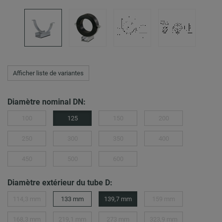
Afficher liste de variantes
Diamètre nominal DN:
100
125
150
200
250
300
350
400
450
500
600
Diamètre extérieur du tube D:
114,3 mm
133 mm
139,7 mm
159 mm
168,3 mm
219,1 mm
273 mm
323,9 mm