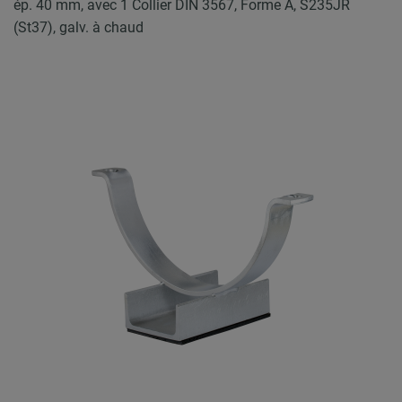
ép. 40 mm, avec 1 Collier DIN 3567, Forme A, S235JR
(St37), galv. à chaud