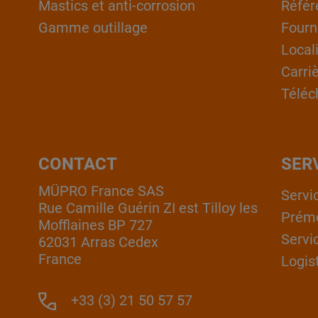
Mastics et anti-corrosion
Référ
Gamme outillage
Fourn
Local
Carri
Téléc
CONTACT
SER
MÜPRO France SAS
Servi
Rue Camille Guérin ZI est Tilloy les
Prém
Mofflaines BP 727
Servi
62031 Arras Cedex
France
Logis
+33 (3) 21 50 57 57