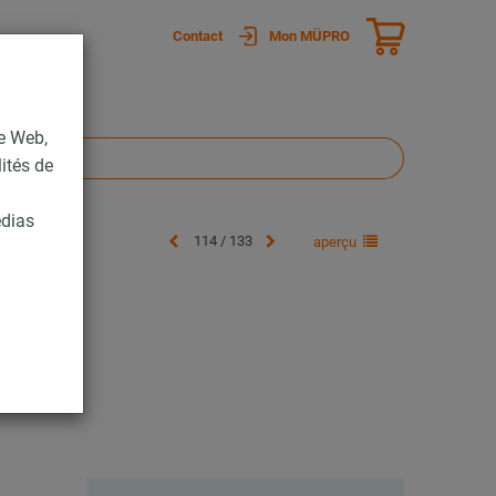
Contact
Mon MÜPRO
te Web,
lités de
édias
114 / 133
aperçu