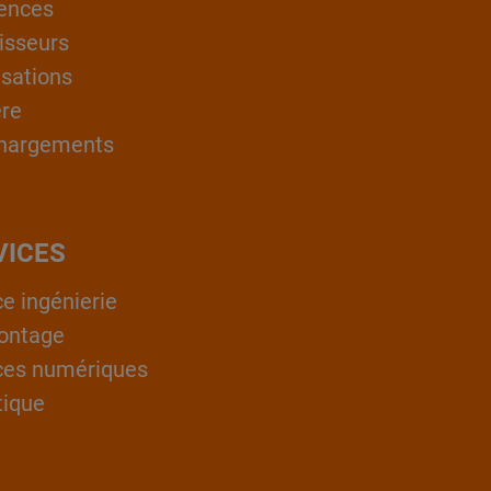
ences
isseurs
isations
ère
hargements
VICES
ce ingénierie
ontage
ces numériques
tique