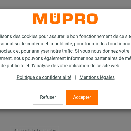
lisons des cookies pour assurer le bon fonctionnement de ce si
sonnaliser le contenu et la publicité, pour fournir des fonctionna
ociaux et pour analyser notre trafic. Si vous nous donnez votre
ement, nous pouvons également informer nos partenaires de m
de guidage MPT, type F et FG
de publicité et d'analyse de votre utilisation de ce site web.
Politique de confidentialité
|
Mentions légales
MPT, type F et FG
Refuser
Accepter
Afficher liste de variantes