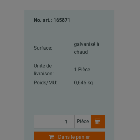
No. art.: 165871
galvanisé à
Surface:
chaud
Unité de
1 Pièce
livraison:
Poids/MU:
0,646 kg
Pièce
Dans le panier