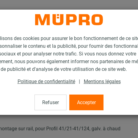
lisons des cookies pour assurer le bon fonctionnement de ce si
sonnaliser le contenu et la publicité, pour fournir des fonctionna
ociaux et pour analyser notre trafic. Si vous nous donnez votre
ement, nous pouvons également informer nos partenaires de m
e U MPR pour montage sur rail soudure transversale type S+
de publicité et d'analyse de votre utilisation de ce site web.
Politique de confidentialité
|
Mentions légales
r montage sur rail sou
Refuser
Accepter
ontage sur rail, pour Profil 41/21-41/124, galv. à chaud