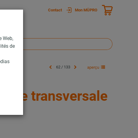
Contact
Mon MÜPRO
te Web,
lités de
édias
62 / 133
aperçu
dure transversale