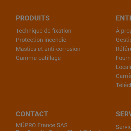
PRODUITS
ENT
Technique de fixation
À pro
Protection incendie
Gesti
Mastics et anti-corrosion
Référ
Gamme outillage
Fourn
Local
Carri
Téléc
CONTACT
SER
MÜPRO France SAS
Servi