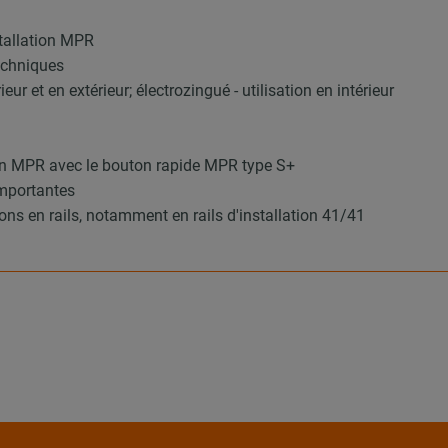
stallation MPR
techniques
ur et en extérieur; électrozingué - utilisation en intérieur
ion MPR avec le bouton rapide MPR type S+
importantes
ions en rails, notamment en rails d'installation 41/41