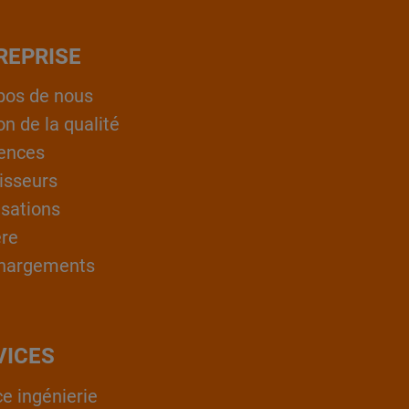
REPRISE
pos de nous
on de la qualité
ences
isseurs
isations
ère
hargements
VICES
ce ingénierie