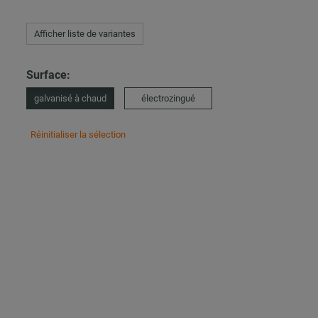
Afficher liste de variantes
Surface:
galvanisé à chaud
électrozingué
Réinitialiser la sélection