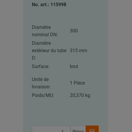
No. art.: 115998
Diamètre
300
nominal DN:
Diamètre
extérieur du tube
315 mm
D:
Surface:
brut
Unité de
1 Pièce
livraison:
Poids/MU:
20,370 kg
Pièce