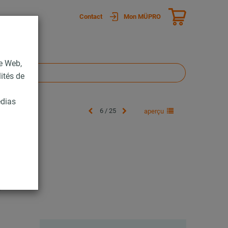
Contact
Mon MÜPRO
te Web,
lités de
édias
6 / 25
aperçu
e