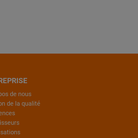
REPRISE
pos de nous
on de la qualité
ences
isseurs
isations