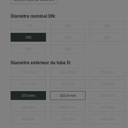
Diamètre nominal DN:
175
200
250
300
350
400
500
600
Diamètre extérieur du tube D:
191 mm
193,7 mm
216 mm
219,1 mm
267 mm
273 mm
315 mm
323,9 mm
355,6 mm
368 mm
406,4 mm
419 mm
508 mm
521 mm
610 mm