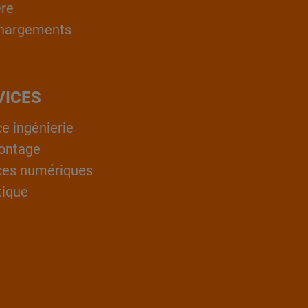
ère
hargements
VICES
ce ingénierie
ontage
ces numériques
tique