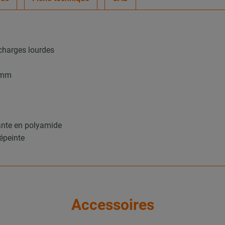
 charges lourdes
0 mm
ante en polyamide
épeinte
Accessoires