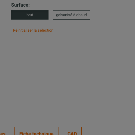
Surface:
brut
galvanisé à chaud
Réinitialiser la sélection
ues
Fiche technique
CAD