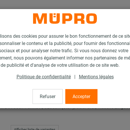
lisons des cookies pour assurer le bon fonctionnement de ce si
sonnaliser le contenu et la publicité, pour fournir des fonctionna
ociaux et pour analyser notre trafic. Si vous nous donnez votre
ement, nous pouvons également informer nos partenaires de m
 accessoires pour supports lourds
Patin type DS-2
de publicité et d'analyse de votre utilisation de ce site web.
Politique de confidentialité
|
Mentions légales
Refuser
Accepter
n DIN 3567 Forme A, S235JR (St37), acier brut, Visserie zingué
Afficher liste de variantes