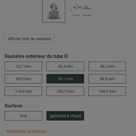
Afficher liste de variantes
Diamètre extérieur du tube D:
33,7 mm
42,4 mm
48,3 mm
60,3 mm
76,1 mm
88,9 mm
114,3 mm
139,7 mm
168,3 mm
Surface:
brut
galvanisé à chaud
Réinitialiser la sélection