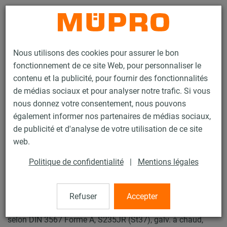
Contact
Nous utilisons des cookies pour assurer le bon
fonctionnement de ce site Web, pour personnaliser le
contenu et la publicité, pour fournir des fonctionnalités
de médias sociaux et pour analyser notre trafic. Si vous
nous donnez votre consentement, nous pouvons
Produits
Technique de fixation
Supports lourds
également informer nos partenaires de médias sociaux,
Patin et accessoires pour supports lourds
Patin type TF-1
de publicité et d'analyse de votre utilisation de ce site
3 / 25
web.
Politique de confidentialité
|
Mentions légales
Patin type TF-1
Refuser
Accepter
Patin TF-1 W37-OF-SF, 76,1 mm, Forme en T avec 1 Collier,
selon DIN 3567 Forme A, S235JR (St37), galv. à chaud,