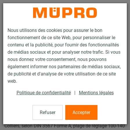
Contact
Nous utilisons des cookies pour assurer le bon
fonctionnement de ce site Web, pour personnaliser le
contenu et la publicité, pour fournir des fonctionnalités
de médias sociaux et pour analyser notre trafic. Si vous
nous donnez votre consentement, nous pouvons
Produits
Technique de fixation
Supports lourds
également informer nos partenaires de médias sociaux,
Patin et accessoires pour supports lourds
Patin type THV-2
de publicité et d'analyse de votre utilisation de ce site
8 / 25
web.
Politique de confidentialité
|
Mentions légales
Patin type THV-2
Refuser
Accepter
Patin THV-2-100 W37-OF-SF, 193,7 mm, Forme en T avec 2
Colliers, selon DIN 3567 Forme A, plage de réglage 100-140