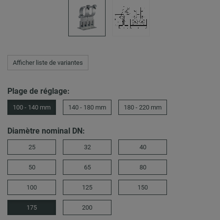
Afficher liste de variantes
Plage de réglage:
100 - 140 mm
140 - 180 mm
180 - 220 mm
Diamètre nominal DN:
25
32
40
50
65
80
100
125
150
175
200