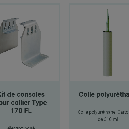
Kit de consoles
Colle polyuréth
our collier Type
170 FL
Colle polyuréthane, Cart
de 310 ml
électrozingué