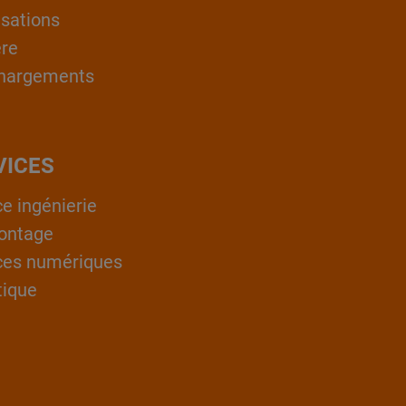
isations
ère
hargements
VICES
ce ingénierie
ontage
ces numériques
tique