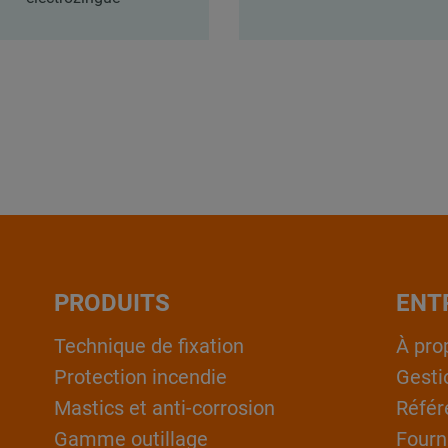
PRODUITS
ENT
Technique de fixation
À pro
Protection incendie
Gesti
Mastics et anti-corrosion
Référ
Gamme outillage
Fourn