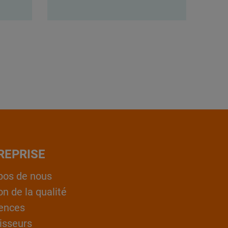
REPRISE
pos de nous
on de la qualité
ences
isseurs