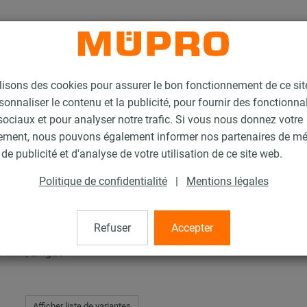
lisons des cookies pour assurer le bon fonctionnement de ce si
sonnaliser le contenu et la publicité, pour fournir des fonctionna
ociaux et pour analyser notre trafic. Si vous nous donnez votre
ement, nous pouvons également informer nos partenaires de m
xes / Dilatation pour supports lourds
Collier point fixe Type 170 FL
de publicité et d'analyse de votre utilisation de ce site web.
Politique de confidentialité
|
Mentions légales
 Type 170 FL
Refuser
Accepter
,7 mm, zingué
Afficher liste de variantes