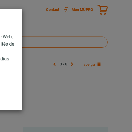
Contact
Mon MÜPRO
te Web,
lités de
édias
3 / 8
aperçu