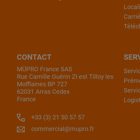
Local
Carri
Téléc
CONTACT
SER
MÜPRO France SAS
Servi
Rue Camille Guérin ZI est Tilloy les
Prém
Mofflaines BP 727
Servi
62031 Arras Cedex
France
Logis
+33 (3) 21 50 57 57
commercial@mupro.fr