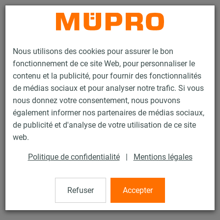
Contact
Nous utilisons des cookies pour assurer le bon
fonctionnement de ce site Web, pour personnaliser le
contenu et la publicité, pour fournir des fonctionnalités
de médias sociaux et pour analyser notre trafic. Si vous
nous donnez votre consentement, nous pouvons
Produits
Technique de fixation
Supports lourds
également informer nos partenaires de médias sociaux,
Rails d’installation MPT (plage de charge lourde)
de publicité et d'analyse de votre utilisation de ce site
Clame de guidage MPT, type FA et FGA
web.
26 / 35
Politique de confidentialité
|
Mentions légales
Clame de guidage MPT, type
Refuser
Accepter
FA et FGA