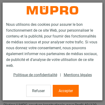
Contact
Nous utilisons des cookies pour assurer le bon
fonctionnement de ce site Web, pour personnaliser le
contenu et la publicité, pour fournir des fonctionnalités
de médias sociaux et pour analyser notre trafic. Si vous
nous donnez votre consentement, nous pouvons
Produits
Technique de fixation
Fixation de gaines
également informer nos partenaires de médias sociaux,
Rails d'installation pour la fixation de gaines
de publicité et d'analyse de votre utilisation de ce site
Rails d’installation MPC (plage de charge légère à moyenne)
web.
Platine U MPC
28 / 63
Politique de confidentialité
|
Mentions légales
Refuser
Accepter
Platine U MPC