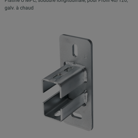
Platine U MPC, soudure longitudinale, pour Profil 40/120,
galv. à chaud