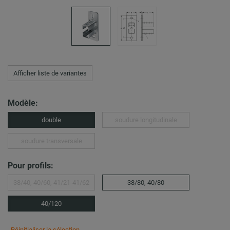
Afficher liste de variantes
Modèle:
double
soudure longitudinale
soudure transversale
Pour profils:
38/40, 40/60, 41/21-41/62
38/80, 40/80
40/120
Réinitialiser la sélection