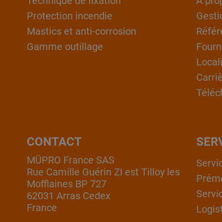
Technique de fixation
À pro
Protection incendie
Gesti
Mastics et anti-corrosion
Référ
Gamme outillage
Fourn
Local
Carri
Téléc
CONTACT
SER
MÜPRO France SAS
Servi
Rue Camille Guérin ZI est Tilloy les
Prém
Mofflaines BP 727
Servi
62031 Arras Cedex
France
Logis