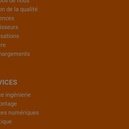
pos de nous
on de la qualité
ences
isseurs
isations
ère
hargements
VICES
ce ingénierie
ontage
ces numériques
tique