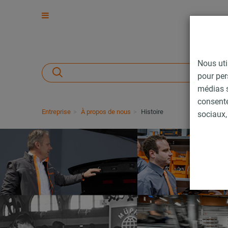
Nous uti
pour per
médias s
consent
Entreprise
À propos de nous
Histoire
sociaux, 