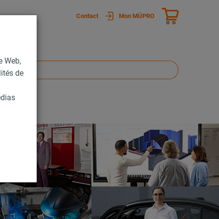
Contact
Mon MÜPRO
te Web,
lités de
édias