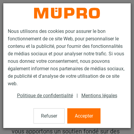
Contact
Nous utilisons des cookies pour assurer le bon
fonctionnement de ce site Web, pour personnaliser le
contenu et la publicité, pour fournir des fonctionnalités
de médias sociaux et pour analyser notre trafic. Si vous
nous donnez votre consentement, nous pouvons
Services
Service ingénierie
Justificatifs de calcul
également informer nos partenaires de médias sociaux,
de publicité et d'analyse de votre utilisation de ce site
Justificatifs de calcul
web.
Politique de confidentialité
|
Mentions légales
Votre projet est entre de
bonnes mains chez nous
Refuser
Accepter
Dans le domaine de l'ingénierie, nous
vous apportons un soutien fondé sur des