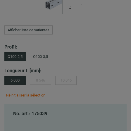
Afficher liste de variantes
Profil:
Q100-2,5
Q100-3,5
Longueur L [mm]:
6 000
8 546
10 046
Réinitialiser la sélection
No. art.: 175039