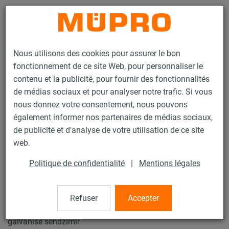
Contact
Nous utilisons des cookies pour assurer le bon
fonctionnement de ce site Web, pour personnaliser le
contenu et la publicité, pour fournir des fonctionnalités
de médias sociaux et pour analyser notre trafic. Si vous
nous donnez votre consentement, nous pouvons
Produits
Technique de fixation
Supports lourds
également informer nos partenaires de médias sociaux,
Rails d’installation MPT (plage de charge lourde)
Profilé MPT Q100
de publicité et d'analyse de votre utilisation de ce site
2 / 35
web.
Politique de confidentialité
|
Mentions légales
Profilé MPT Q100
Refuser
Accepter
MPT-PROFILE Q-100, 2,5 mm, L = 6.000mm, 2 rainures,
galvanisé sendzimir