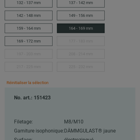
132 - 137 mm
137 - 142 mm
142 - 148 mm
149 - 156 mm
159 - 164 mm
164 - 169 mm
169 - 172 mm
177 - 183 mm
197 - 203 mm
208 - 214 mm
217 - 225 mm
225 - 232 mm
Réinitialiser la sélection
No. art.: 151423
Filetage:
M8/M10
Garniture isophonique:
DÄMMGULAST® jaune
Surface:
électrozingué