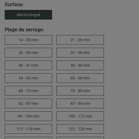
Surface:
électrozingué
Plage de serrage:
14 - 20 mm
21 - 26 mm
26 - 30 mm
31 - 38 mm
40 - 47 mm
48 - 54 mm
54 - 60 mm
60 - 66 mm
68 - 73 mm
73 - 80 mm
82 - 87 mm
87 - 94 mm
99 - 104 mm
105 - 112 mm
112 - 118 mm
122 - 128 mm