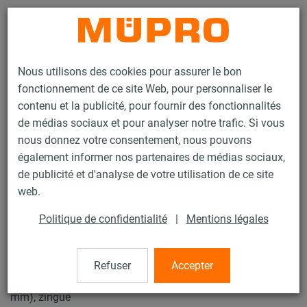
Contact
Nous utilisons des cookies pour assurer le bon
fonctionnement de ce site Web, pour personnaliser le
contenu et la publicité, pour fournir des fonctionnalités
de médias sociaux et pour analyser notre trafic. Si vous
nous donnez votre consentement, nous pouvons
Produits
Protection incendie
Fixations testées au feu
Colliers
également informer nos partenaires de médias sociaux,
Collier à vis
de publicité et d'analyse de votre utilisation de ce site
5 / 10
web.
Politique de confidentialité
|
Mentions légales
Collier à vis
Refuser
Accepter
Collier à vis DÄMMGULAST® jaune, M8/M10, 6" (164-169
mm), zingué