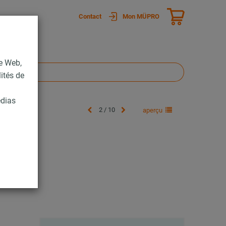
Contact
Mon MÜPRO
te Web,
lités de
édias
2 / 10
aperçu