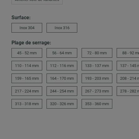
Surface:
Inox 304
Inox 316
Plage de serrage:
45 - 52 mm
56 - 64 mm
72 - 80 mm
88 - 92 
110 - 114 mm
112 - 116 mm
133 - 137 mm
137 - 145
159 - 165 mm
164 - 170 mm
193 - 203 mm
208 - 214
217 - 224 mm
244 - 254 mm
267 - 273 mm
278 - 282
313 - 318 mm
320 - 326 mm
353 - 360 mm