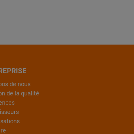
REPRISE
pos de nous
on de la qualité
ences
isseurs
isations
ère