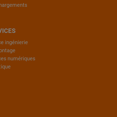
hargements
VICES
ce ingénierie
ontage
ces numériques
tique