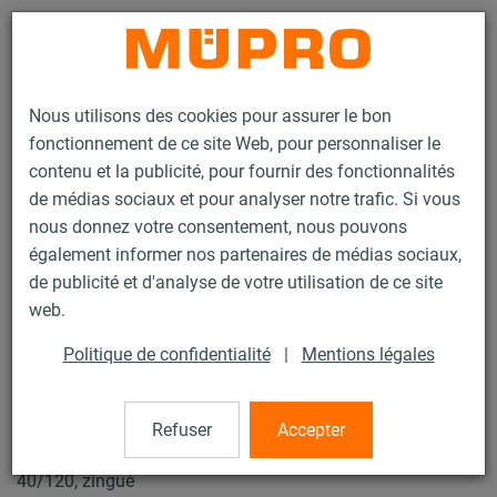
Contact
Nous utilisons des cookies pour assurer le bon
fonctionnement de ce site Web, pour personnaliser le
contenu et la publicité, pour fournir des fonctionnalités
de médias sociaux et pour analyser notre trafic. Si vous
nous donnez votre consentement, nous pouvons
Produits
Protection incendie
Fixations testées au feu
également informer nos partenaires de médias sociaux,
Rails d'installation
Double écrou MPC
de publicité et d'analyse de votre utilisation de ce site
4 / 29
web.
Politique de confidentialité
|
Mentions légales
Double écrou MPC
Refuser
Accepter
Double écrou MPC M10 x 55 mm, pour Profil 38/24-
40/120, zingué