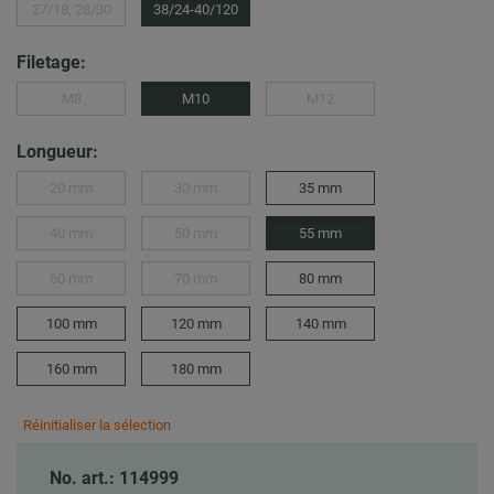
27/18, 28/30
38/24-40/120
Filetage:
M8
M10
M12
Longueur:
20 mm
30 mm
35 mm
40 mm
50 mm
55 mm
60 mm
70 mm
80 mm
100 mm
120 mm
140 mm
160 mm
180 mm
Réinitialiser la sélection
No. art.: 114999