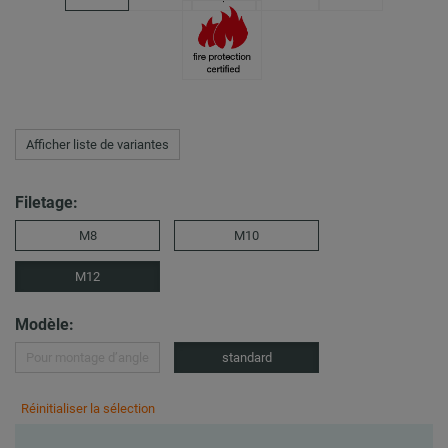
Afficher liste de variantes
Filetage:
M8
M10
M12
Modèle:
Pour montage d’angle
standard
Réinitialiser la sélection