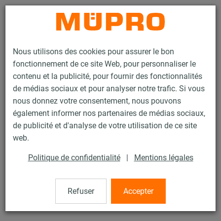
Contact
Nous utilisons des cookies pour assurer le bon
fonctionnement de ce site Web, pour personnaliser le
contenu et la publicité, pour fournir des fonctionnalités
de médias sociaux et pour analyser notre trafic. Si vous
nous donnez votre consentement, nous pouvons
Produits
Protection incendie
Fixations testées au feu
également informer nos partenaires de médias sociaux,
Rails d'installation
Fixation rapide MPR
de publicité et d'analyse de votre utilisation de ce site
17 / 29
web.
Politique de confidentialité
|
Mentions légales
Fixation rapide MPR
Refuser
Accepter
Fixation rapide MPR, M12, pour Profil 41/41, zinguée