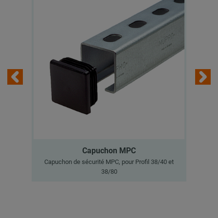
Capuchon MPC
Capuchon de sécurité MPC, pour Profil 38/40 et
C
38/80