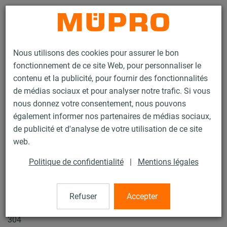
Contact
Nous utilisons des cookies pour assurer le bon
fonctionnement de ce site Web, pour personnaliser le
contenu et la publicité, pour fournir des fonctionnalités
de médias sociaux et pour analyser notre trafic. Si vous
nous donnez votre consentement, nous pouvons
Produits
Protection incendie
Fixations testées au feu
également informer nos partenaires de médias sociaux,
Rails d'installation
Rail d’installation MPC
de publicité et d'analyse de votre utilisation de ce site
2 / 29
web.
Politique de confidentialité
|
Mentions légales
Rail d’installation MPC
Refuser
Accepter
Rail d'installation MPC 38/40, Longueur 4.000 mm, Inox
304