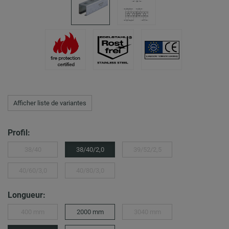
Afficher liste de variantes
Profil:
38/40
38/40/2,0
39/52/2,5
40/60/3,0
40/80/3,0
Longueur:
400 mm
2000 mm
3040 mm