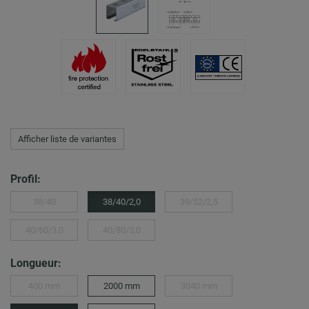
Afficher liste de variantes
Profil:
38/40
38/40/2,0
39/52/2,5
40/60/3,0
40/80/3,0
Longueur:
400 mm
2000 mm
3040 mm