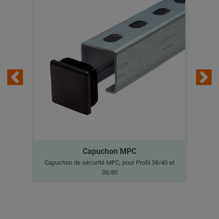
Capuchon MPC
Capuchon de sécurité MPC, pour Profil 38/40 et
C
38/80