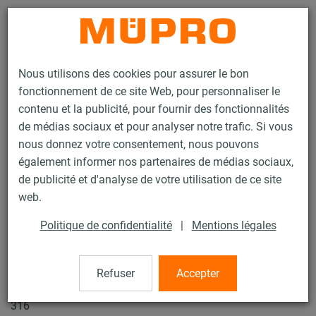
Contact
Nous utilisons des cookies pour assurer le bon
fonctionnement de ce site Web, pour personnaliser le
contenu et la publicité, pour fournir des fonctionnalités
de médias sociaux et pour analyser notre trafic. Si vous
nous donnez votre consentement, nous pouvons
Produits
Protection incendie
Fixations testées au feu
également informer nos partenaires de médias sociaux,
Rails d'installation
Rail d’installation MPC
de publicité et d'analyse de votre utilisation de ce site
2 / 29
web.
Politique de confidentialité
|
Mentions légales
Rail d’installation MPC
Refuser
Accepter
Rail d'installation MPC 38/40, Longueur 4.000 mm, Inox
316