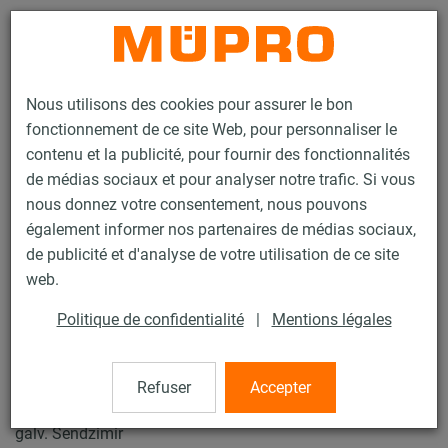
Contact
Nous utilisons des cookies pour assurer le bon
fonctionnement de ce site Web, pour personnaliser le
contenu et la publicité, pour fournir des fonctionnalités
de médias sociaux et pour analyser notre trafic. Si vous
nous donnez votre consentement, nous pouvons
Produits
Protection incendie
Fixations testées au feu
également informer nos partenaires de médias sociaux,
Rails d'installation
Rail d’installation MPR
de publicité et d'analyse de votre utilisation de ce site
21 / 29
web.
Politique de confidentialité
|
Mentions légales
Rail d’installation MPR
Refuser
Accepter
Rail d'installation MPR 41/41/2,5, Longueur: 6.000 mm,
galv. Sendzimir