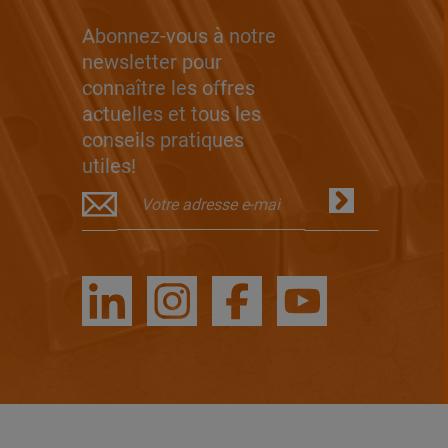
Abonnez-vous à notre
newsletter pour
connaître les offres
actuelles et tous les
conseils pratiques
utiles!