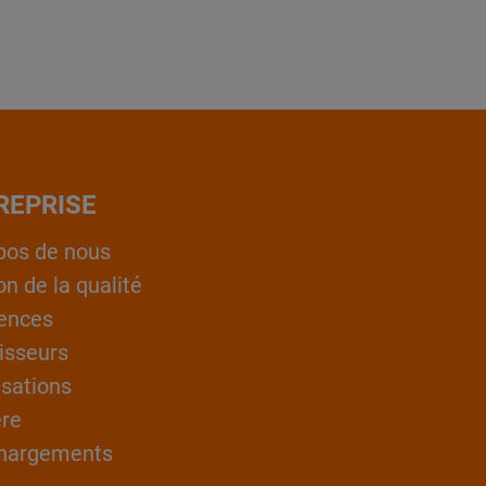
REPRISE
pos de nous
on de la qualité
ences
isseurs
isations
ère
hargements