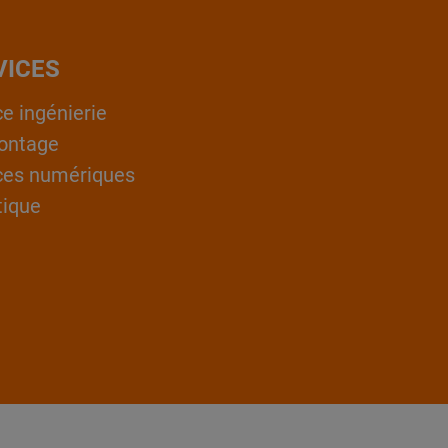
VICES
ce ingénierie
ontage
ces numériques
tique