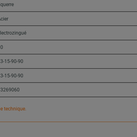
querre
cier
lectrozingué
30
3-15-90-90
3-15-90-90
73269060
he technique.