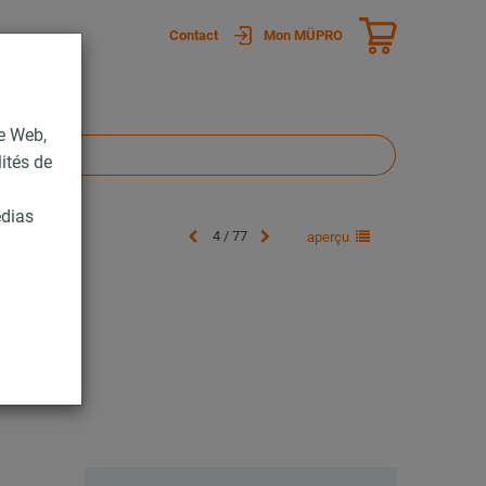
Contact
Mon MÜPRO
te Web,
lités de
édias
4 / 77
aperçu