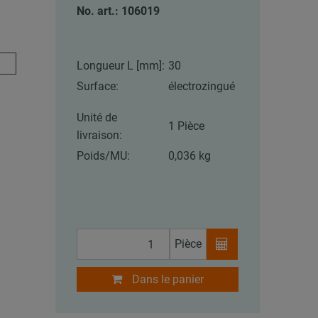
No. art.: 106019
Longueur L [mm]:
30
Surface:
électrozingué
Unité de
1 Pièce
livraison:
Poids/MU:
0,036 kg
Pièce
Dans le panier