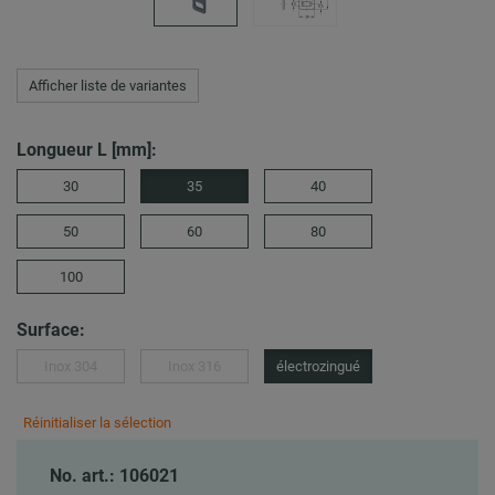
Afficher liste de variantes
Longueur L [mm]:
30
35
40
50
60
80
100
Surface:
Inox 304
Inox 316
électrozingué
Réinitialiser la sélection
No. art.: 106021