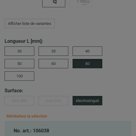
Afficher liste de variantes
Longueur L [mm]:
30
35
40
50
60
80
100
Surface:
Inox 304
Inox 316
électrozingué
Réinitialiser la sélection
No. art.: 106038