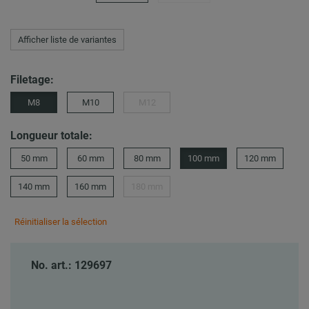
Afficher liste de variantes
Filetage:
M8
M10
M12
Longueur totale:
50 mm
60 mm
80 mm
100 mm
120 mm
140 mm
160 mm
180 mm
Réinitialiser la sélection
No. art.: 129697