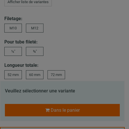
Afficher liste de variantes
Filetage:
M10
M12
Pour tube fileté:
½"
¾"
Longueur totale:
52 mm
60 mm
72 mm
Veuillez sélectionner une variante
Dans le panier