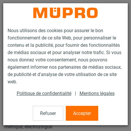
Contact
Nous utilisons des cookies pour assurer le bon
fonctionnement de ce site Web, pour personnaliser le
contenu et la publicité, pour fournir des fonctionnalités
de médias sociaux et pour analyser notre trafic. Si vous
nous donnez votre consentement, nous pouvons
Produits
Technique de fixation
Accessoires de montage
également informer nos partenaires de médias sociaux,
Manchon d’adaptation
de publicité et d'analyse de votre utilisation de ce site
52 / 77
web.
Politique de confidentialité
|
Mentions légales
Manchon d’adaptation
Refuser
Accepter
élément de liaison entre un tube fileté et un filetage pas
métrique, électrozingué